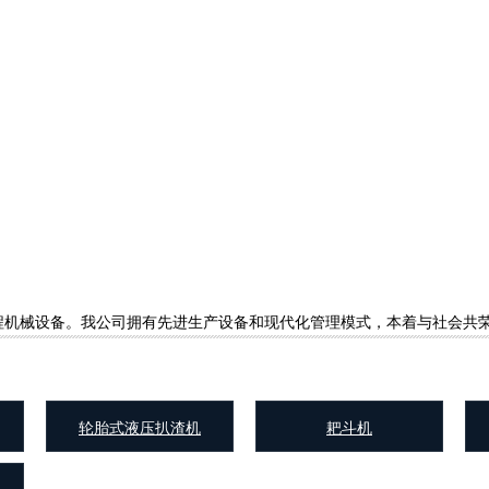
程机械设备。我公司拥有先进生产设备和现代化管理模式，本着与社会共
轮胎式液压扒渣机
耙斗机