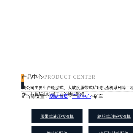
产品中心/
PRODUCT CENTER
我公司主要生产轮胎式、大坡度履带式矿用扒渣机系列等工
作，共创矿山机械工业的灿烂辉煌。
当前位置：
网站首页
>
产品中心
>矿车
履带式液压扒渣机
轮胎式刮板扒渣机