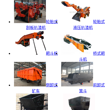
轮胎式
轮胎式
刮板扒渣机
液压扒渣机
耙斗机
桥式耙
斗机
侧卸式
前卸式
矿车
箕斗