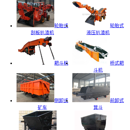
轮胎式
轮胎式
刮板扒渣机
液压扒渣机
耙斗机
桥式耙
斗机
侧卸式
前卸式
矿车
箕斗