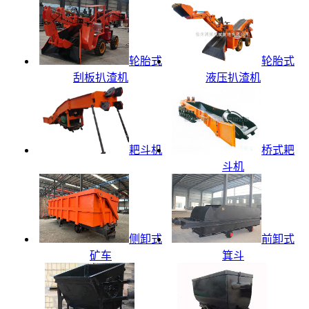
轮胎式
轮胎式
刮板扒渣机
液压扒渣机
耙斗机
桥式耙
斗机
侧卸式
前卸式
矿车
箕斗