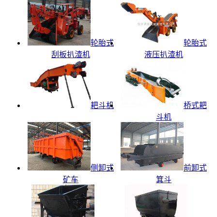
轮胎式
轮胎式
刮板扒渣机
液压扒渣机
耙斗机
桥式耙
斗机
侧卸式
前卸式
矿车
箕斗