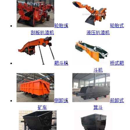
轮胎式
轮胎式
刮板扒渣机
液压扒渣机
耙斗机
桥式耙
斗机
侧卸式
前卸式
矿车
箕斗